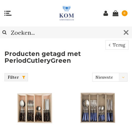
0
Terug
Producten getagd met
PeriodCutleryGreen
Filter
Nieuwste
producten