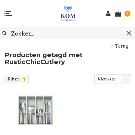
0
Terug
Producten getagd met
RusticChicCutlery
Filter
Nieuwste
producten