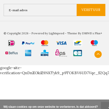
VERSTUUR
© Copyright 2026 - Powered by
Lightspeed
- Theme By
DMWS
x
Plus+
google-site-
verification=QnDnZOkiZ9NKTyk9_p9TOKBV6UD7Vqe_S2Qq
Wij slaan cookies op om onze website te verbeteren. Is dat akkoord?