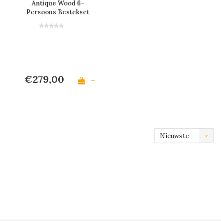
Antique Wood 6-
Persoons Bestekset
met Houteffect - 24
Stuks 'Timber Mix' in
Houten Bestekkist
€279,00
+
Nieuwste
producten