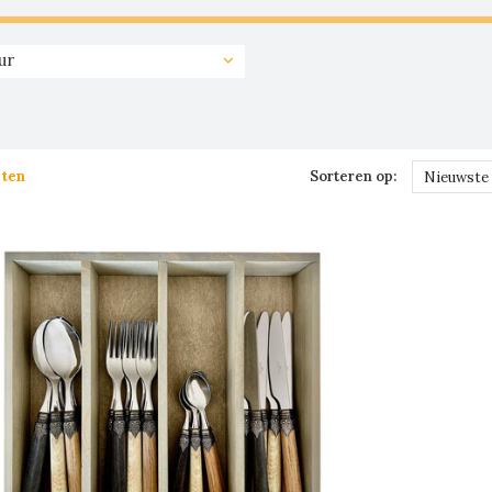
ur
cten
Sorteren op:
Nieuwste