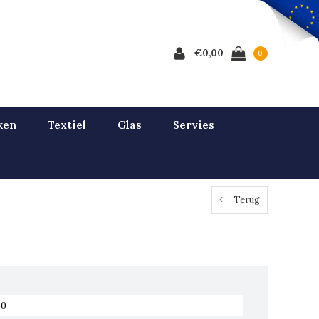
€0,00
0
ken
Textiel
Glas
Servies
Terug