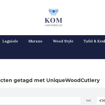
Laguiole
Murano
Wood Style
Tafel & Keu
cten getagd met UniqueWoodCutlery
tot