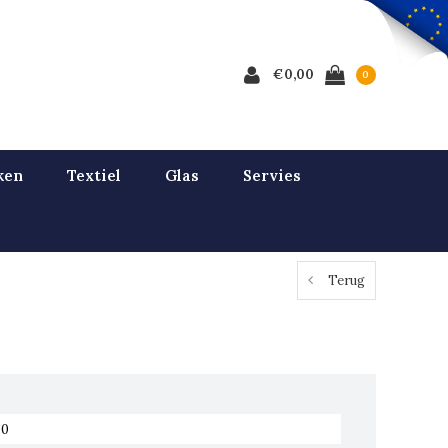
€0,00
0
ken
Textiel
Glas
Servies
Terug