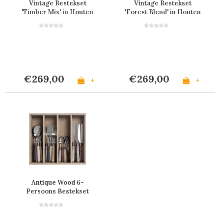
Vintage Bestekset
Vintage Bestekset
'Timber Mix' in Houten
'Forest Blend' in Houten
Bestekkist
Bestekkist
€269,00
€269,00
+
+
Antique Wood 6-
Persoons Bestekset
met Houteffect - 24
Stuks 'Forest Blend' in
Houten Bestekkist