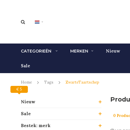
Nieuw
CATEGORIEËN
MERKEN
Sale
Home
Tags
ZwarteTaartschep
€ 0
€ 5
Produ
Nieuw
Sale
0 Produ
Bestek: merk