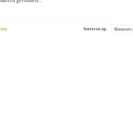
ducten gevonden!...
cten
Sorteren op:
Nieuwste