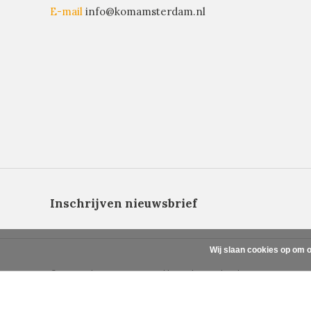
E-mail
info@komamsterdam.nl
Inschrijven nieuwsbrief
Wij slaan cookies op om o
© Copyright 2026 - Powered by
Lightspeed
- Theme By
DMWS
x