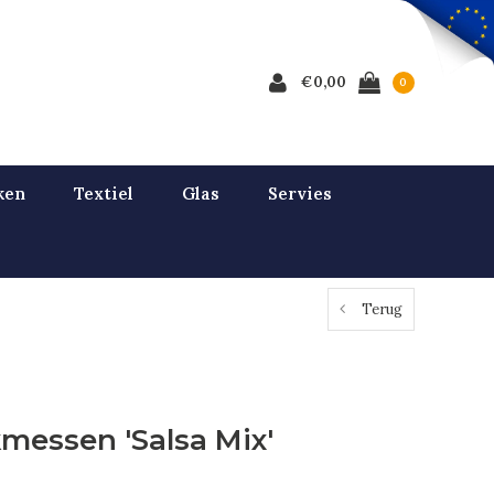
€0,00
0
ken
Textiel
Glas
Servies
Terug
messen 'Salsa Mix'