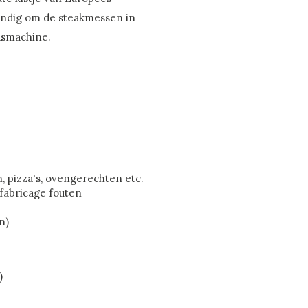
andig om de steakmessen in
asmachine.
, pizza's, ovengerechten etc.
 fabricage fouten
n)
)