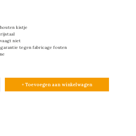
 houten kistje
ijstaal
rvaagt niet
r garantie tegen fabricage fouten
ine
+ Toevoegen aan winkelwagen