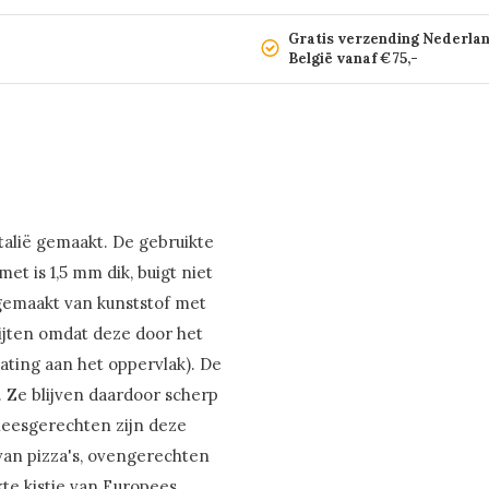
Gratis verzending Nederla
België vanaf €75,-
talië gemaakt. De gebruikte
et is 1,5 mm dik, buigt niet
s gemaakt van kunststof met
slijten omdat deze door het
oating aan het oppervlak). De
. Ze blijven daardoor scherp
leesgerechten zijn deze
van pizza's, ovengerechten
te kistje van Europees