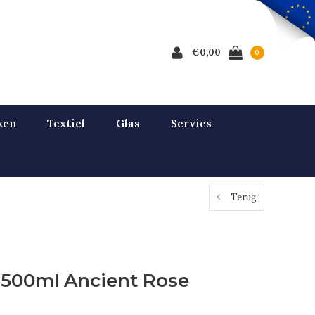
€0,00
0
ken
Textiel
Glas
Servies
Terug
 500ml Ancient Rose