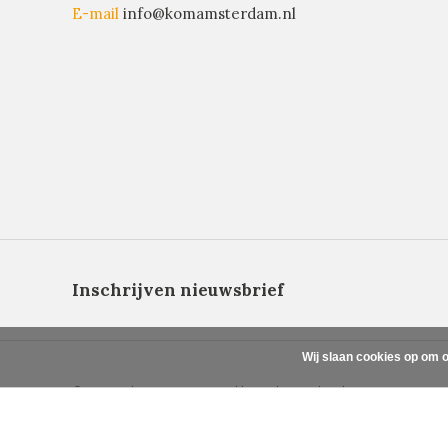
E-mail
info@komamsterdam.nl
Inschrijven nieuwsbrief
Wij slaan cookies op om o
© Copyright 2026 - Powered by
Lightspeed
- Theme By
DMWS
x