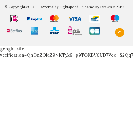
© Copyright 2026 - Powered by
Lightspeed
- Theme By
DMWS
x
Plus+
google-site-
verification=QnDnZOkiZ9NKTyk9_p9TOKBV6UD7Vqe_S2Qq