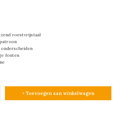
zend roestvrijstaal
tpatroon
te onderscheiden
age fouten
ine
+ Toevoegen aan winkelwagen