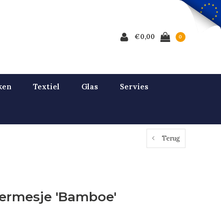
€0,00
0
ken
Textiel
Glas
Servies
Terug
ermesje 'Bamboe'