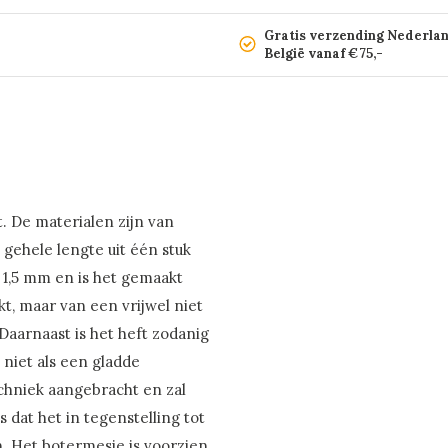
Gratis verzending Nederla
België vanaf €75,-
. De materialen zijn van
 gehele lengte uit één stuk
n 1,5 mm en is het gemaakt
kt, maar van een vrijwel niet
Daarnaast is het heft zodanig
 niet als een gladde
echniek aangebracht en zal
 dat het in tegenstelling tot
. Het botermesje is voorzien