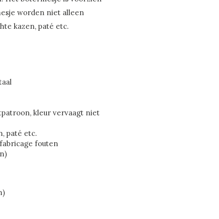
esje worden niet alleen
hte kazen, paté etc.
taal
tpatroon, kleur vervaagt niet
, paté etc.
 fabricage fouten
n)
m)