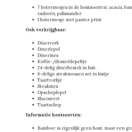
7 botermesjes in de houtsoorten: acacia, ba
esdoorn, palissander
1 botermesje met panter print
Ook verkrijgbaar:
Dinervork
Dinerlepel
Dinermes
Koffie-/dessertlepeltje
24-delig dinerbestek in kist
6-delige steakmessen set in kistje
Taartvorkje
Steakmes
Opscheplepel
Slacouvert
Taartschep
Informatie houtsoorten:
Bamboe: is eigenlijk geen hout, maar een gra