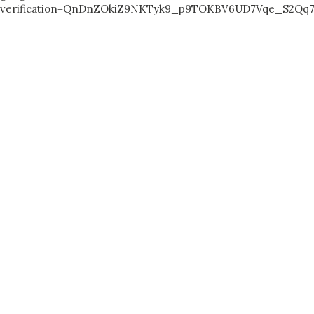
verification=QnDnZOkiZ9NKTyk9_p9TOKBV6UD7Vqe_S2Qq