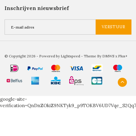
Inschrijven nieuwsbrief
VERSTUUR
© Copyright 2026 - Powered by
Lightspeed
- Theme By
DMWS
x
Plus+
google-site-
verification=QnDnZOkiZ9NKTyk9_p9TOKBV6UD7Vqe_S2Qq