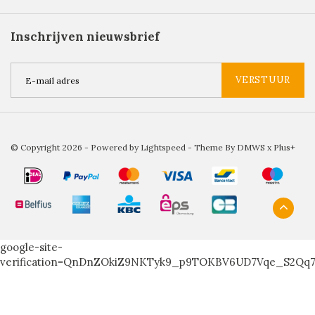
Inschrijven nieuwsbrief
VERSTUUR
© Copyright 2026 - Powered by
Lightspeed
- Theme By
DMWS
x
Plus+
google-site-
verification=QnDnZOkiZ9NKTyk9_p9TOKBV6UD7Vqe_S2Qq