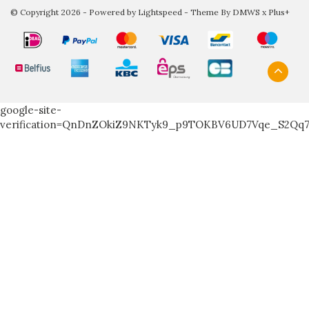
© Copyright 2026 - Powered by
Lightspeed
- Theme By
DMWS
x
Plus+
google-site-
verification=QnDnZOkiZ9NKTyk9_p9TOKBV6UD7Vqe_S2Qq