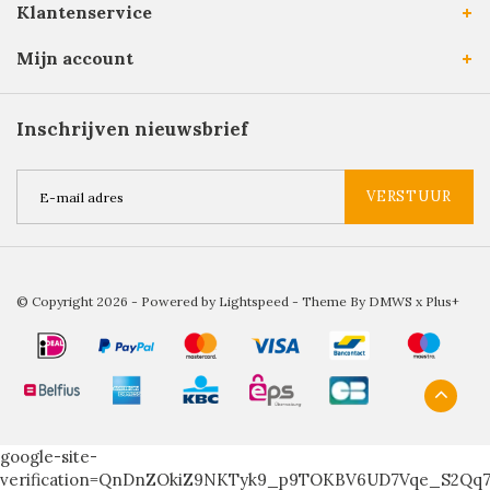
Klantenservice
Mijn account
Inschrijven nieuwsbrief
VERSTUUR
© Copyright 2026 - Powered by
Lightspeed
- Theme By
DMWS
x
Plus+
google-site-
verification=QnDnZOkiZ9NKTyk9_p9TOKBV6UD7Vqe_S2Qq