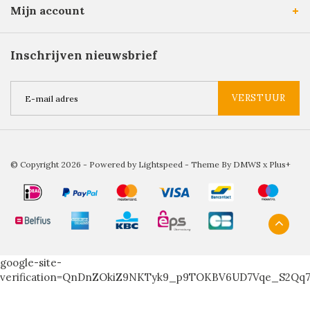
Mijn account
Inschrijven nieuwsbrief
VERSTUUR
© Copyright 2026 - Powered by
Lightspeed
- Theme By
DMWS
x
Plus+
google-site-
verification=QnDnZOkiZ9NKTyk9_p9TOKBV6UD7Vqe_S2Qq