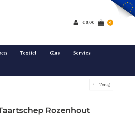
€0,00
0
ken
Textiel
Glas
Servies
Terug
Taartschep Rozenhout