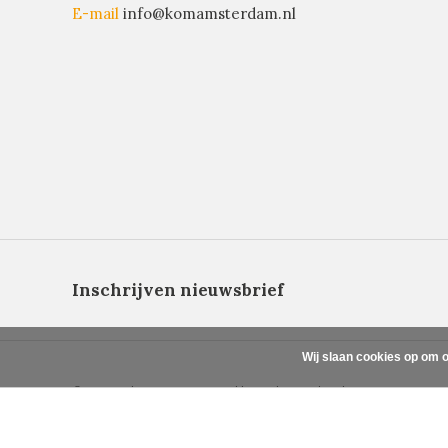
E-mail
info@komamsterdam.nl
Inschrijven nieuwsbrief
Wij slaan cookies op om o
© Copyright 2026 - Powered by
Lightspeed
- Theme By
DMWS
x