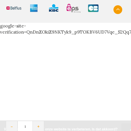
google-site-
verification=QnDnZOkiZ9NKTyk9_p9TOKBV6UD7Vqe_S2Qq
-
+
Wij slaan cookies op om onze website te verbeteren. Is dat akkoord?