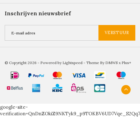
Inschrijven nieuwsbrief
VERSTUUR
© Copyright 2026 - Powered by
Lightspeed
- Theme By
DMWS
x
Plus+
google-site-
verification=QnDnZOkiZ9NKTyk9_p9TOKBV6UD7Vqe_S2Qq