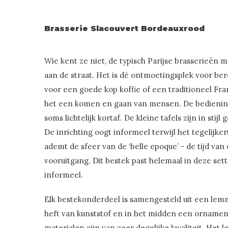
Brasserie Slacouvert Bordeauxrood
Wie kent ze niet, de typisch Parijse brasserieën 
aan de straat. Het is dé ontmoetingsplek voor 
voor een goede kop koffie of een traditioneel Fra
het een komen en gaan van mensen. De bediening 
soms lichtelijk kortaf. De kleine tafels zijn in sti
De inrichting oogt informeel terwijl het tegelijkerti
ademt de sfeer van de ‘belle epoque’ - de tijd van
vooruitgang. Dit bestek past helemaal in deze setti
informeel.
Elk bestekonderdeel is samengesteld uit een lemm
heft van kunststof en in het midden een ornamen
materialen zijn van zeer degelijke kwaliteit. Het l