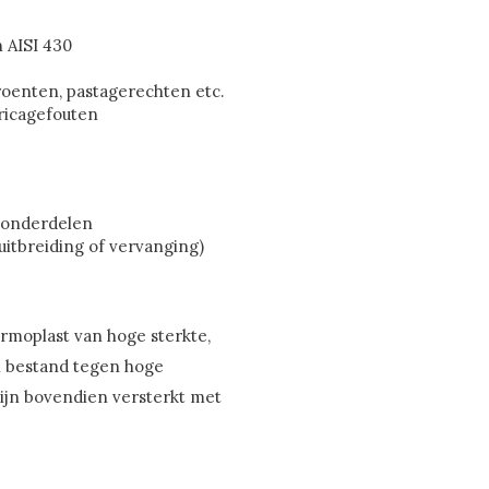
n AISI 430
groenten, pastagerechten etc.
bricagefouten
e onderdelen
 uitbreiding of vervanging)
ermoplast van hoge sterkte,
 en bestand tegen hoge
ijn bovendien versterkt met