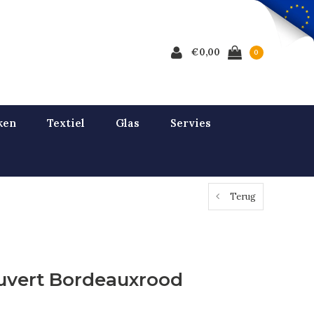
€0,00
0
ken
Textiel
Glas
Servies
Terug
ouvert Bordeauxrood