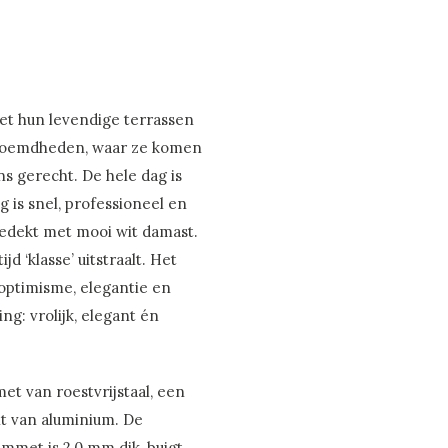
met hun levendige terrassen
beroemdheden, waar ze komen
ns gerecht. De hele dag is
is snel, professioneel en
jl gedekt met mooi wit damast.
jd ‘klasse’ uitstraalt. Het
 optimisme, elegantie en
ng: vrolijk, elegant én
et van roestvrijstaal, een
t van aluminium. De
emmet is 2,0 mm dik, buigt