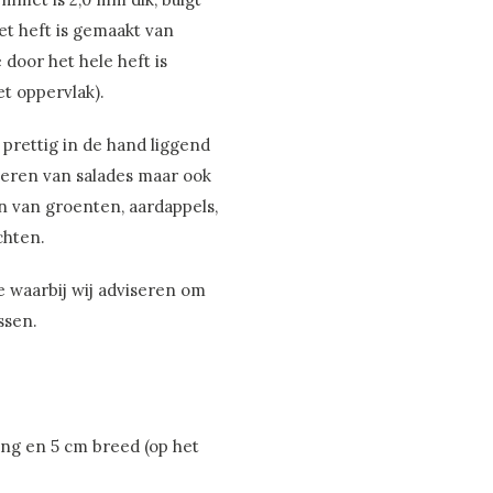
Het heft is gemaakt van
 door het hele heft is
t oppervlak).
n prettig in de hand liggend
rveren van salades maar ook
n van groenten, aardappels,
chten.
e waarbij wij adviseren om
ssen.
ang en 5 cm breed (op het