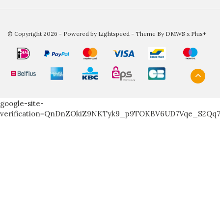
© Copyright 2026 - Powered by
Lightspeed
- Theme By
DMWS
x
Plus+
google-site-
verification=QnDnZOkiZ9NKTyk9_p9TOKBV6UD7Vqe_S2Qq