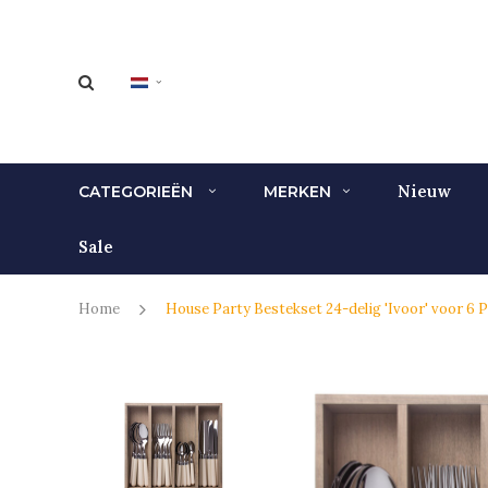
Nieuw
CATEGORIEËN
MERKEN
Sale
Home
House Party Bestekset 24-delig 'Ivoor' voor 6 