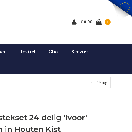
€0,00
0
ken
Textiel
Glas
Servies
Terug
tekset 24-delig 'Ivoor'
 in Houten Kist