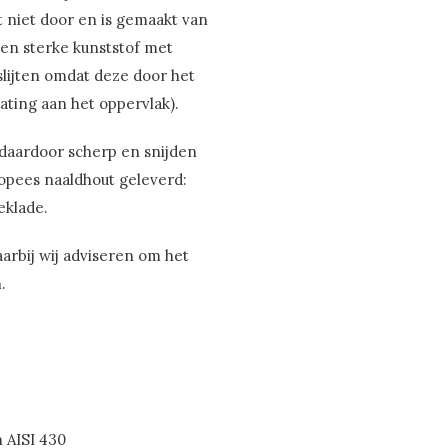
gt niet door en is gemaakt van
een sterke kunststof met
fslijten omdat deze door het
ating aan het oppervlak).
 daardoor scherp en snijden
opees naaldhout geleverd:
eklade.
arbij wij adviseren om het
.
n AISI 430