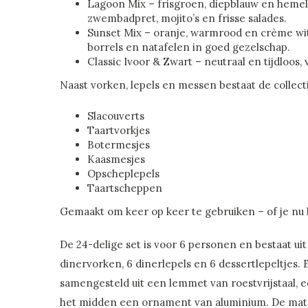
Lagoon Mix – frisgroen, diepblauw en heme
zwembadpret, mojito’s en frisse salades.
Sunset Mix – oranje, warmrood en crème wit
borrels en natafelen in goed gezelschap.
Classic Ivoor & Zwart – neutraal en tijdloos,
Naast vorken, lepels en messen bestaat de collecti
Slacouverts
Taartvorkjes
Botermesjes
Kaasmesjes
Opscheplepels
Taartscheppen
Gemaakt om keer op keer te gebruiken – of je nu b
De 24-delige set is voor 6 personen en bestaat ui
dinervorken, 6 dinerlepels en 6 dessertlepeltjes. 
samengesteld uit een lemmet van roestvrijstaal, e
het midden een ornament van aluminium. De mate