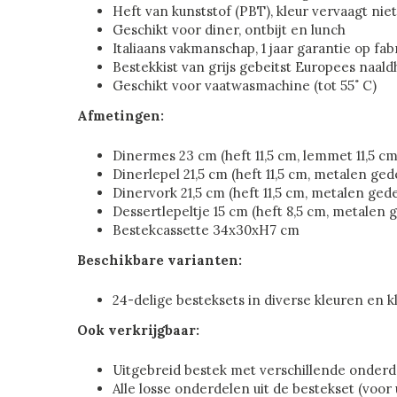
Heft van kunststof (PBT), kleur vervaagt niet
Geschikt voor diner, ontbijt en lunch
Italiaans vakmanschap, 1 jaar garantie op fa
Bestekkist van grijs gebeitst Europees naald
Geschikt voor vaatwasmachine (tot 55˚ C)
Afmetingen:
Dinermes 23 cm (heft 11,5 cm, lemmet 11,5 cm
Dinerlepel 21,5 cm (heft 11,5 cm, metalen ged
Dinervork 21,5 cm (heft 11,5 cm, metalen ged
Dessertlepeltje 15 cm (heft 8,5 cm, metalen 
Bestekcassette 34x30xH7 cm
Beschikbare varianten:
24-delige besteksets in diverse kleuren en 
Ook verkrijgbaar:
Uitgebreid bestek met verschillende onder
Alle losse onderdelen uit de bestekset (voor