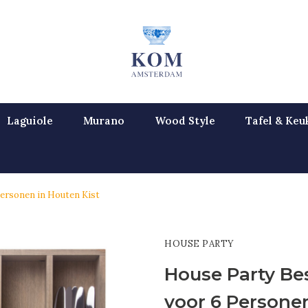
Laguiole
Murano
Wood Style
Tafel & Keu
Personen in Houten Kist
HOUSE PARTY
House Party Bes
voor 6 Personen