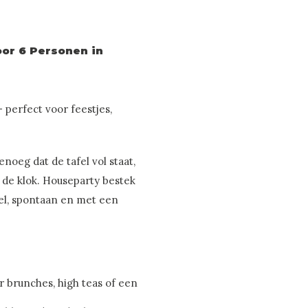
oor 6 Personen in
 perfect voor feestjes,
.
enoeg dat de tafel vol staat,
 de klok. Houseparty bestek
el, spontaan en met een
r brunches, high teas of een