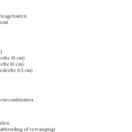
bricagefouten
hout
)
eelte 10 cm)
eelte 10 cm)
gedeelte 6,5 cm)
kleurcombinaties
delen
 uitbreiding of vervanging)