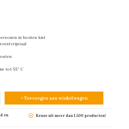
personen in houten kist
oestvrijstaal
fouten
ne tot 55˚ C
+ Toevoegen aan winkelwagen
nd en
Keuze uit meer dan 1.500 producten!