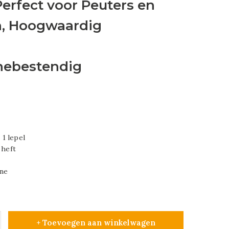
Perfect voor Peuters en
n, Hoogwaardig
ebestendig
 1 lepel
 heft
ine
+ Toevoegen aan winkelwagen