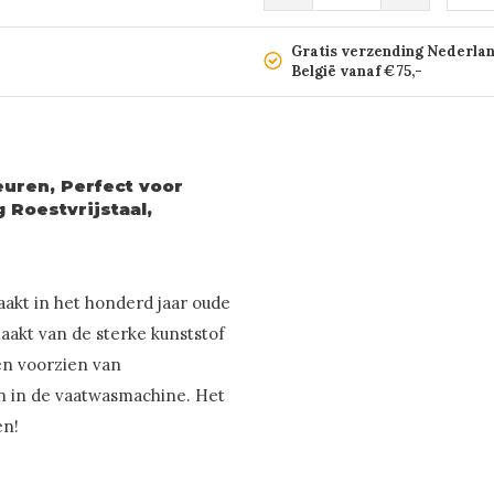
Gratis verzending Nederla
België vanaf €75,-
euren, Perfect voor
Roestvrijstaal,
akt in het honderd jaar oude
maakt van de sterke kunststof
 en voorzien van
en in de vaatwasmachine. Het
en!