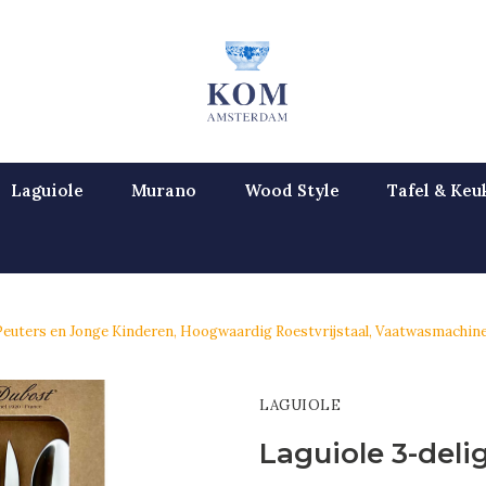
Laguiole
Murano
Wood Style
Tafel & Keu
r Peuters en Jonge Kinderen, Hoogwaardig Roestvrijstaal, Vaatwasmachi
LAGUIOLE
Laguiole 3-deli