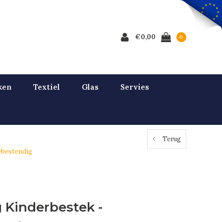
€0,00
0
ken
Textiel
Glas
Servies
Terug
nebestendig
g Kinderbestek -