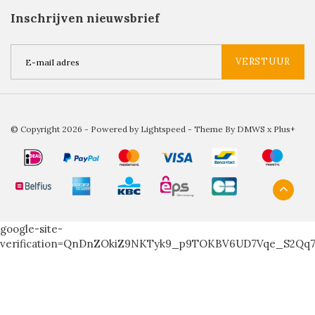
Inschrijven nieuwsbrief
VERSTUUR
© Copyright 2026 - Powered by
Lightspeed
- Theme By
DMWS
x
Plus+
google-site-
verification=QnDnZOkiZ9NKTyk9_p9TOKBV6UD7Vqe_S2Qq