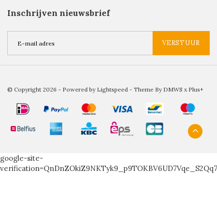
Inschrijven nieuwsbrief
VERSTUUR
© Copyright 2026 - Powered by
Lightspeed
- Theme By
DMWS
x
Plus+
google-site-
verification=QnDnZOkiZ9NKTyk9_p9TOKBV6UD7Vqe_S2Qq