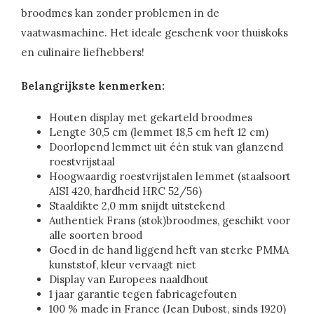
broodmes kan zonder problemen in de
vaatwasmachine. Het ideale geschenk voor thuiskoks
en culinaire liefhebbers!
Belangrijkste kenmerken:
Houten display met gekarteld broodmes
Lengte 30,5 cm (lemmet 18,5 cm heft 12 cm)
Doorlopend lemmet uit één stuk van glanzend
roestvrijstaal
Hoogwaardig roestvrijstalen lemmet (staalsoort
AISI 420, hardheid HRC 52/56)
Staaldikte 2,0 mm snijdt uitstekend
Authentiek Frans (stok)broodmes, geschikt voor
alle soorten brood
Goed in de hand liggend heft van sterke PMMA
kunststof, kleur vervaagt niet
Display van Europees naaldhout
1 jaar garantie tegen fabricagefouten
100 % made in France (Jean Dubost, sinds 1920)