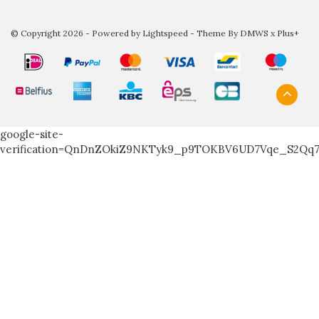
© Copyright 2026 - Powered by
Lightspeed
- Theme By
DMWS
x
Plus+
google-site-
verification=QnDnZOkiZ9NKTyk9_p9TOKBV6UD7Vqe_S2Qq