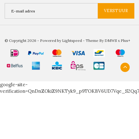
VERSTUUR
© Copyright 2026 - Powered by
Lightspeed
- Theme By
DMWS
x
Plus+
google-site-
verification=QnDnZOkiZ9NKTyk9_p9TOKBV6UD7Vqe_S2Qq