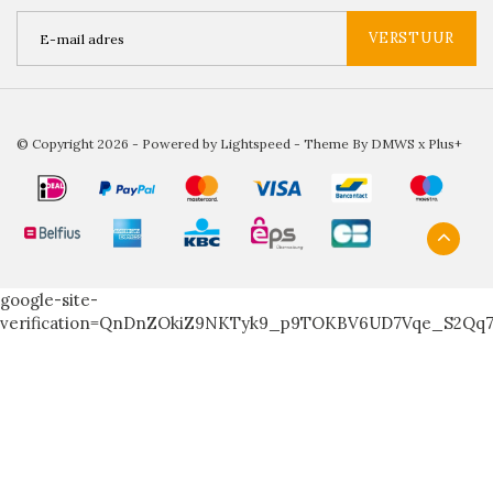
VERSTUUR
© Copyright 2026 - Powered by
Lightspeed
- Theme By
DMWS
x
Plus+
google-site-
verification=QnDnZOkiZ9NKTyk9_p9TOKBV6UD7Vqe_S2Qq