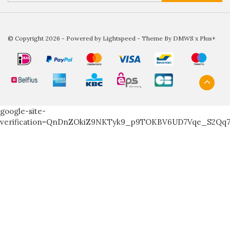
© Copyright 2026 - Powered by
Lightspeed
- Theme By
DMWS
x
Plus+
google-site-
verification=QnDnZOkiZ9NKTyk9_p9TOKBV6UD7Vqe_S2Qq