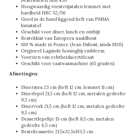
bestekdelen AISI 430
Hoogwaardig roestvrijstalen lemmet met
hardheid HRC 52/56
Goed in de hand liggend heft van PMMA
kunststof
Geschikt voor diner, lunch en ontbijt
Bestekkist van Europees naaldhout
100 % made in France (Jean Dubost, sinds 1920)
Origineel Laguiole honingbij embleem
Voorzien van echtheidscertificaat
Geschikt voor vaatwasmachine (65 graden)
Afmetingen:
Dinermes 23 cm (heft 12 cm, lemmet 11 cm)
Dinerlepel 21,5 cm (heft 12 cm, metalen gedeelte
9,5 cm)
Dinervork 21,5 cm (heft 12 cm, metalen gedeelte
9,5 cm)
Dessertlepeltje 15 cm (heft 8,5 cm, metalen
gedeelte 6,5 cm)
Bestekcassette 21,5x32,5xH3,5 cm