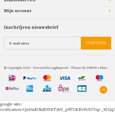
Mijn account
Inschrijven nieuwsbrief
VERSTUUR
© Copyright 2026 - Powered by
Lightspeed
- Theme By
DMWS
x
Plus+
google-site-
verification=QnDnZOkiZ9NKTyk9_p9TOKBV6UD7Vqe_S2Qq