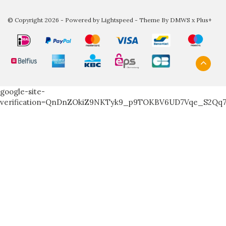
© Copyright 2026 - Powered by
Lightspeed
- Theme By
DMWS
x
Plus+
google-site-
verification=QnDnZOkiZ9NKTyk9_p9TOKBV6UD7Vqe_S2Qq