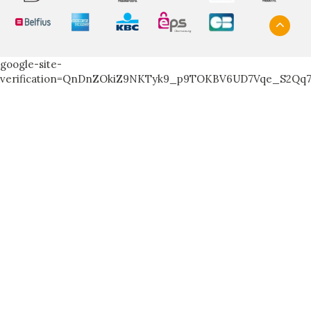
google-site-
verification=QnDnZOkiZ9NKTyk9_p9TOKBV6UD7Vqe_S2Qq