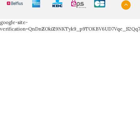
google-site-
verification=QnDnZOkiZ9NKTyk9_p9TOKBV6UD7Vqe_S2Qq