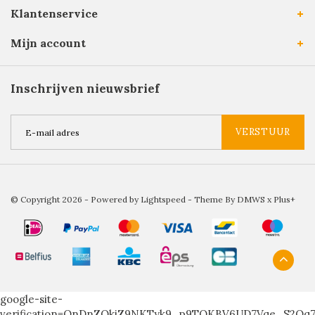
Klantenservice
Mijn account
Inschrijven nieuwsbrief
VERSTUUR
© Copyright 2026 - Powered by
Lightspeed
- Theme By
DMWS
x
Plus+
google-site-
verification=QnDnZOkiZ9NKTyk9_p9TOKBV6UD7Vqe_S2Qq