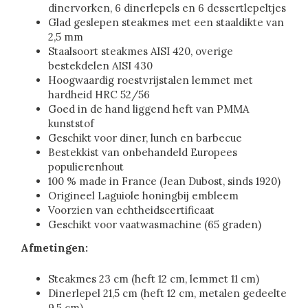
dinervorken, 6 dinerlepels en 6 dessertlepeltjes
Glad geslepen steakmes met een staaldikte van
2,5 mm
Staalsoort steakmes AISI 420, overige
bestekdelen AISI 430
Hoogwaardig roestvrijstalen lemmet met
hardheid HRC 52/56
Goed in de hand liggend heft van PMMA
kunststof
Geschikt voor diner, lunch en barbecue
Bestekkist van onbehandeld Europees
populierenhout
100 % made in France (Jean Dubost, sinds 1920)
Origineel Laguiole honingbij embleem
Voorzien van echtheidscertificaat
Geschikt voor vaatwasmachine (65 graden)
Afmetingen:
Steakmes 23 cm (heft 12 cm, lemmet 11 cm)
Dinerlepel 21,5 cm (heft 12 cm, metalen gedeelte
9,5 cm)