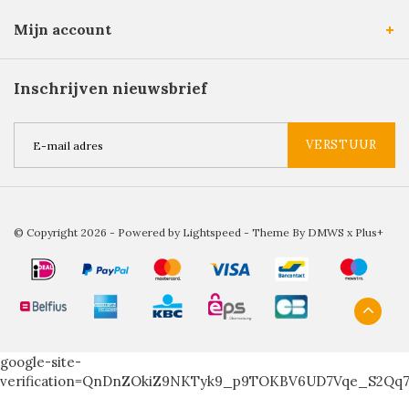
Mijn account
Inschrijven nieuwsbrief
VERSTUUR
© Copyright 2026 - Powered by
Lightspeed
- Theme By
DMWS
x
Plus+
google-site-
verification=QnDnZOkiZ9NKTyk9_p9TOKBV6UD7Vqe_S2Qq