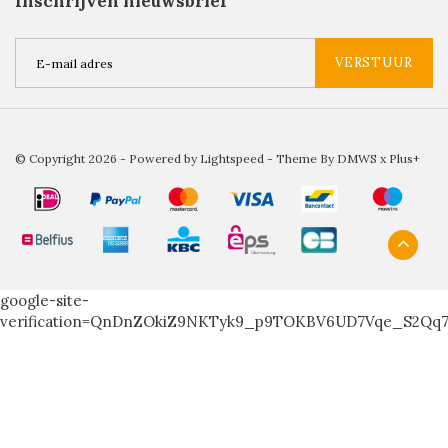
Inschrijven nieuwsbrief
VERSTUUR
© Copyright 2026 - Powered by
Lightspeed
- Theme By
DMWS
x
Plus+
google-site-
verification=QnDnZOkiZ9NKTyk9_p9TOKBV6UD7Vqe_S2Qq