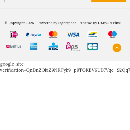
© Copyright 2026 - Powered by
Lightspeed
- Theme By
DMWS
x
Plus+
google-site-
verification=QnDnZOkiZ9NKTyk9_p9TOKBV6UD7Vqe_S2Qq