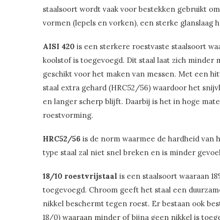
staalsoort wordt vaak voor bestekken gebruikt omd
vormen (lepels en vorken), een sterke glanslaag he
AISI 420
is een sterkere roestvaste staalsoort w
koolstof is toegevoegd. Dit staal laat zich minder 
geschikt voor het maken van messen. Met een hit
staal extra gehard (HRC52/56) waardoor het snijv
en langer scherp blijft. Daarbij is het in hoge ma
roestvorming.
HRC52/56
is de norm waarmee de hardheid van he
type staal zal niet snel breken en is minder gevo
18/10 roestvrijstaal
is een staalsoort waaraan 18
toegevoegd. Chroom geeft het staal een duurzam
nikkel beschermt tegen roest. Er bestaan ook bes
18/0) waaraan minder of bijna geen nikkel is toeg