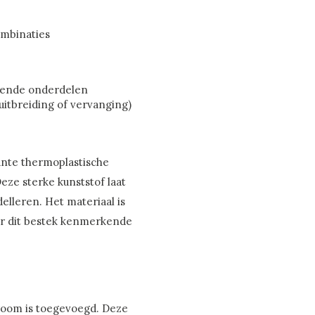
ombinaties
llende onderdelen
 uitbreiding of vervanging)
ante thermoplastische
eze sterke kunststof laat
delleren. Het materiaal is
or dit bestek kenmerkende
hroom is toegevoegd. Deze