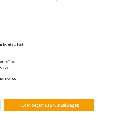
n houten kist
er effect
fouten
ne tot 55˚ C
+ Toevoegen aan winkelwagen