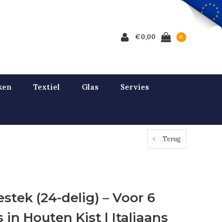
€0,00
0
ken
Textiel
Glas
Servies
Terug
tek (24-delig) – Voor 6
 in Houten Kist | Italiaans