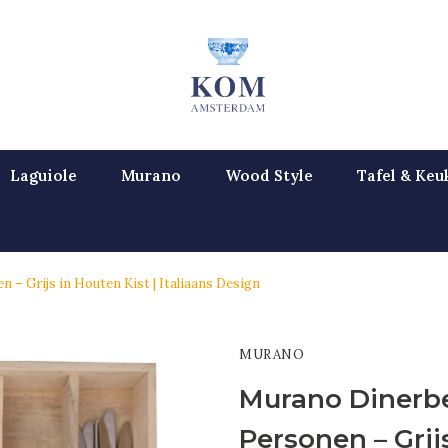
Laguiole
Murano
Wood Style
Tafel & Keu
 – Grijs in Houten Kist | Italiaans Design
MURANO
Murano Dinerbes
Personen – Grijs