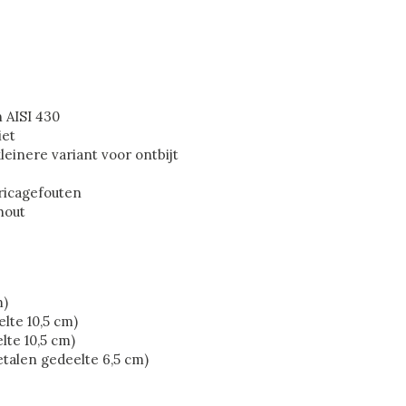
n AISI 430
iet
leinere variant voor ontbijt
bricagefouten
hout
m)
elte 10,5 cm)
lte 10,5 cm)
etalen gedeelte 6,5 cm)