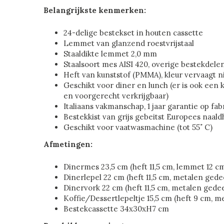
Belangrijkste kenmerken:
24-delige bestekset in houten cassette
Lemmet van glanzend roestvrijstaal
Staaldikte lemmet 2,0 mm
Staalsoort mes AISI 420, overige bestekdele
Heft van kunststof (PMMA), kleur vervaagt n
Geschikt voor diner en lunch (er is ook een k
en voorgerecht verkrijgbaar)
Italiaans vakmanschap, 1 jaar garantie op fa
Bestekkist van grijs gebeitst Europees naald
Geschikt voor vaatwasmachine (tot 55˚ C)
Afmetingen:
Dinermes 23,5 cm (heft 11,5 cm, lemmet 12 c
Dinerlepel 22 cm (heft 11,5 cm, metalen gede
Dinervork 22 cm (heft 11,5 cm, metalen gedee
Koffie/Dessertlepeltje 15,5 cm (heft 9 cm, m
Bestekcassette 34x30xH7 cm