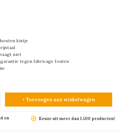
 houten kistje
ijstaal
rvaagt niet
r garantie tegen fabricage fouten
ine
+ Toevoegen aan winkelwagen
nd en
Keuze uit meer dan 1.500 producten!