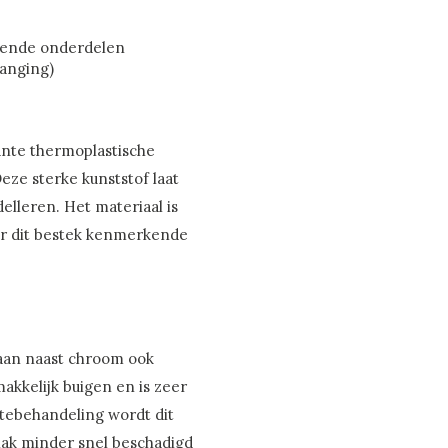
llende onderdelen
vanging)
ante thermoplastische
eze sterke kunststof laat
delleren. Het materiaal is
or dit bestek kenmerkende
raan naast chroom ook
makkelijk buigen en is zeer
tebehandeling wordt dit
lak minder snel beschadigd