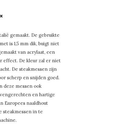
x
talië gemaakt. De gebruikte
et is 1,5 mm dik, buigt niet
 gemaakt van acrylaat, een
effect. De kleur zal er niet
racht. De steakmessen zijn
door scherp en snijden goed.
jn deze messen ook
 ovengerechten en hartige
van Europees naaldhout
e steakmessen in te
machine.