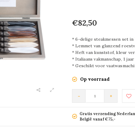
€82,50
* 6-delige steakmessen set in
* Lemmet van glanzend roestvr
* Heft van kunststof, kleur ve
* Italiaans vakmanschap, 1 jaa
* Geschikt voor vaatwasmach
Op voorraad
-
+
Gratis verzending Nederla
België vanaf €75,-