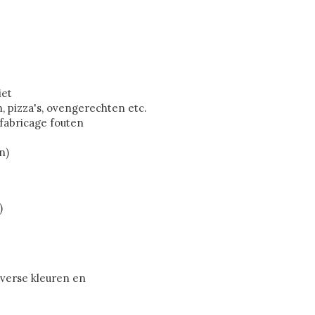
iet
, pizza's, ovengerechten etc.
 fabricage fouten
n)
)
iverse kleuren en