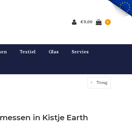
€0,00
0
ken
Textiel
Glas
Servies
Terug
messen in Kistje Earth