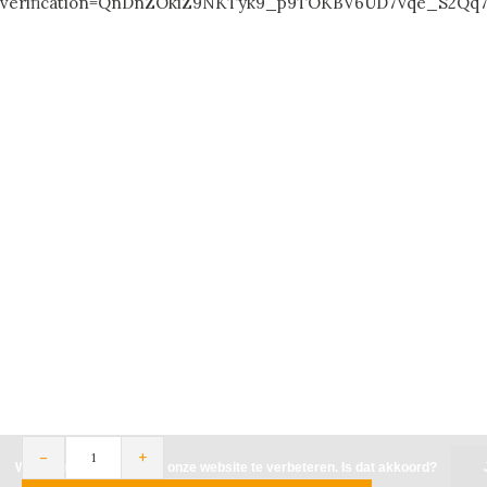
verification=QnDnZOkiZ9NKTyk9_p9TOKBV6UD7Vqe_S2Qq
-
+
Wij slaan cookies op om onze website te verbeteren. Is dat akkoord?