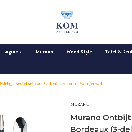
Laguiole
Murano
Wood Style
Tafel & Keu
delig) | Bestekset voor Ontbijt, Dessert of Voorgerecht
MURANO
Murano Ontbijt
Bordeaux (3-del