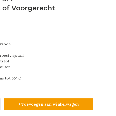
t of Voorgerecht
ersoon
oestvrijstaal
ststof
fouten
ne tot 55˚ C
+ Toevoegen aan winkelwagen