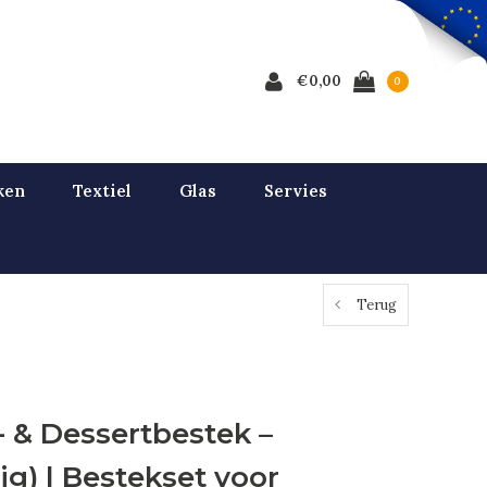
€0,00
0
ken
Textiel
Glas
Servies
Terug
- & Dessertbestek –
ig) | Bestekset voor