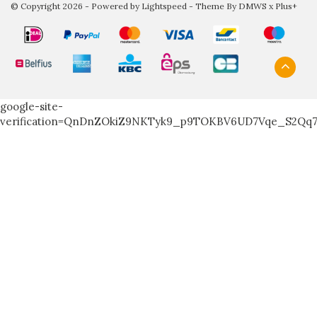
© Copyright 2026 - Powered by
Lightspeed
- Theme By
DMWS
x
Plus+
google-site-
verification=QnDnZOkiZ9NKTyk9_p9TOKBV6UD7Vqe_S2Qq