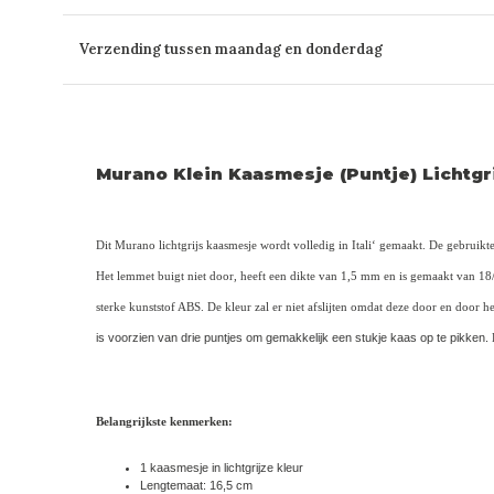
Verzending tussen maandag en donderdag
Murano Klein Kaasmesje (Puntje) Lichtgr
Dit Murano lichtgrijs kaasmesje wordt volledig in Itali‘ gemaakt. De gebruikte 
Het lemmet buigt niet door, heeft een dikte van 1,5 mm en is gemaakt van 18/1
sterke kunststof ABS. De kleur zal er niet afslijten omdat deze door en door he
is voorzien van drie puntjes om gemakkelijk een stukje kaas op te pikken.
Belangrijkste kenmerken:
1 kaasmesje in lichtgrijze kleur
Lengtemaat: 16,5 cm