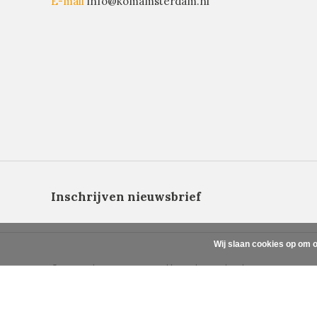
E-mail
info@komamsterdam.nl
Inschrijven nieuwsbrief
Wij slaan cookies op om o
© Copyright 2026 - Powered by
Lightspeed
- Theme By
DMWS
x
google-site-verification=QnDnZOkiZ9NKTyk9_p9TOKBV6U