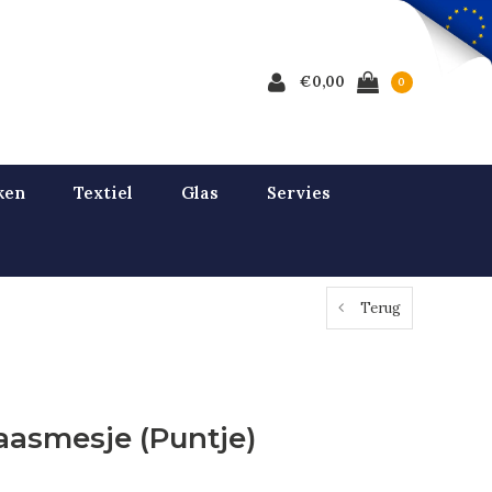
€0,00
0
ken
Textiel
Glas
Servies
Terug
aasmesje (Puntje)