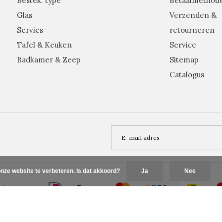
Bestek: type
Betaalmethod
Glas
Verzenden &
Servies
retourneren
Tafel & Keuken
Service
Badkamer & Zeep
Sitemap
Catalogus
nze website te verbeteren. Is dat akkoord?
Ja
Nee
Plus+
D7Vqe_S2Qq7g4PJ7Q