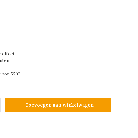
 effect
outen
 tot 55˚C
+ Toevoegen aan winkelwagen