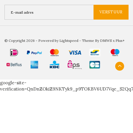
VERSTUUR
© Copyright 2026 - Powered by
Lightspeed
- Theme By
DMWS
x
Plus+
google-site-
verification=QnDnZOkiZ9NKTyk9_p9TOKBV6UD7Vqe_S2Qq