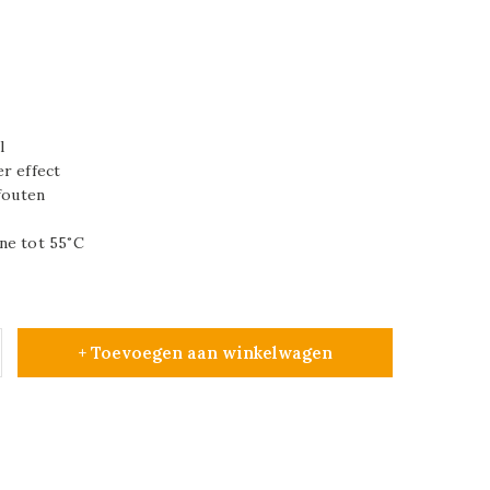
l
r effect
fouten
ne tot 55˚C
+ Toevoegen aan winkelwagen