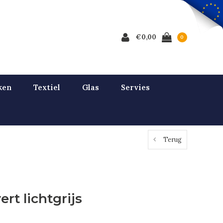
€0,00
0
ken
Textiel
Glas
Servies
Terug
rt lichtgrijs