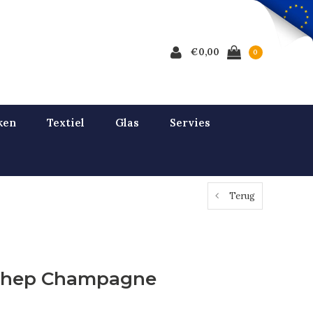
€0,00
0
ken
Textiel
Glas
Servies
Terug
chep Champagne