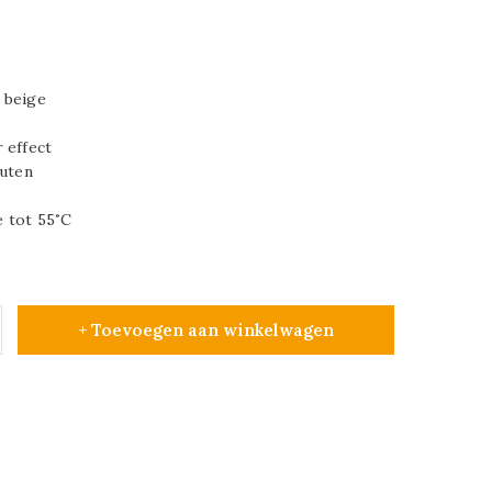
 beige
 effect
outen
 tot 55˚C
+ Toevoegen aan winkelwagen