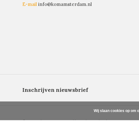
E-mail
info@komamsterdam.nl
Inschrijven nieuwsbrief
Wij slaan cookies op om o
© Copyright 2026 - Powered by
Lightspeed
- Theme By
DMWS
x