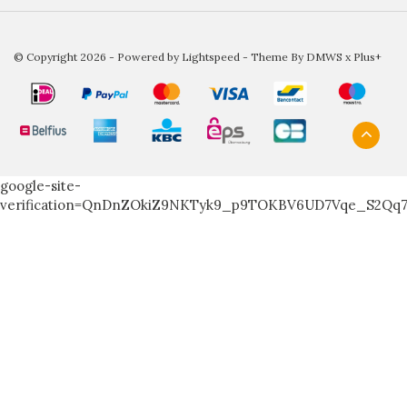
© Copyright 2026 - Powered by
Lightspeed
- Theme By
DMWS
x
Plus+
google-site-
verification=QnDnZOkiZ9NKTyk9_p9TOKBV6UD7Vqe_S2Qq