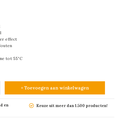
d
l
er effect
fouten
ne tot 55˚C
+ Toevoegen aan winkelwagen
nd en
Keuze uit meer dan 1.500 producten!