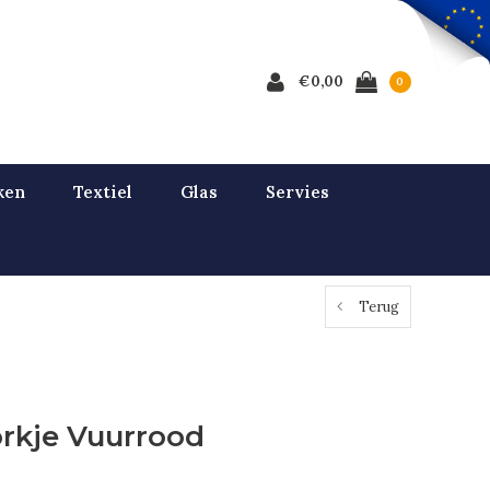
€0,00
0
ken
Textiel
Glas
Servies
Terug
rkje Vuurrood