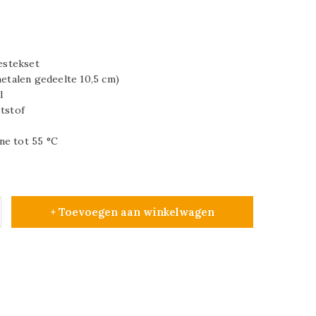
bestekset
metalen gedeelte 10,5 cm)
l
ststof
ne tot 55 °C
+ Toevoegen aan winkelwagen