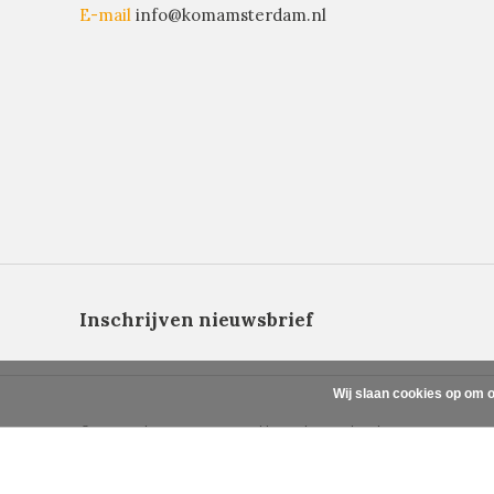
E-mail
info@komamsterdam.nl
Inschrijven nieuwsbrief
Wij slaan cookies op om o
© Copyright 2026 - Powered by
Lightspeed
- Theme By
DMWS
x