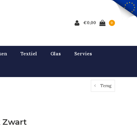
€0,00
0
ken
Textiel
Glas
Servies
Terug
 Zwart