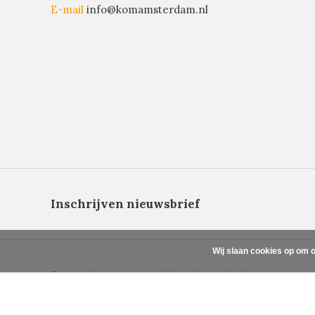
E-mail
info@komamsterdam.nl
Inschrijven nieuwsbrief
Wij slaan cookies op om o
© Copyright 2026 - Powered by
Lightspeed
- Theme By
DMWS
x