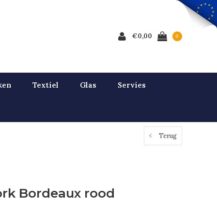
€0,00
0
ken
Textiel
Glas
Servies
Terug
rk Bordeaux rood