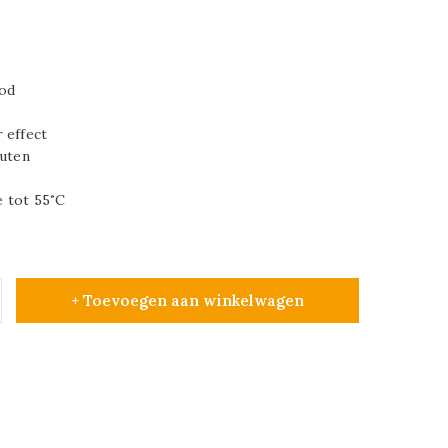
ood
 effect
outen
 tot 55˚C
+ Toevoegen aan winkelwagen